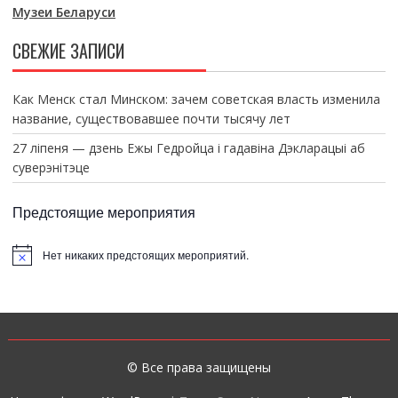
Музеи Беларуси
СВЕЖИЕ ЗАПИСИ
Как Менск стал Минском: зачем советская власть изменила
название, существовавшее почти тысячу лет
27 ліпеня — дзень Ежы Гедройца і гадавіна Дэкларацыі аб
суверэнітэце
Предстоящие мероприятия
Нет никаких предстоящих мероприятий.
З
а
м
е
т
к
а
© Все права защищены