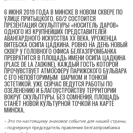
6 ИЮНЯ 2019 ГОДА В МИНСКЕ В НОВОМ СКВЕРЕ ПО
УЛИЦЕ ПРИТЫЦКОГО, 60/2 СОСТОИТСЯ
ПРЕЗЕНТАЦИЯ СКУЛЬПТУРЫ «НОСИТЕЛЬ ДАРОВ»
ОДНОГО ИЗ КРУПНЕЙШИХ ПРЕДСТАВИТЕЛЕЙ
АВАНГАРДНОГО ИСКУССТВА XX ВЕКА, УРОЖЕНЦА
ВИТЕБСКА ОСИПА ЦАДКИНА. РОВНО НА ДЕНЬ НОВЫЙ
СКВЕР У ГОЛОВНОГО ОФИСА БЕЛГАЗПРОМБАНКА
ПРЕВРАТИТСЯ В ПЛОЩАДЬ ИМЕНИ ОСИПА ЦАДКИНА
(PLACE DE LA ZADKINE), КАЖДЫЙ ГОСТЬ КОТОРОЙ
ПРОЧУВСТВУЕТ АТМОСФЕРУ ПАРИЖСКОГО БУЛЬВАРА
С ЕГО НЕПОВТОРИМЫМ ШАРМОМ И ТОНКОЙ
ЭСТЕТИКОЙ. УЖЕ СЕЙЧАС ВЕДУТСЯ РАБОТЫ ПО
ОЗЕЛЕНЕНИЮ И БЛАГОУСТРОЙСТВУ ТЕРРИТОРИИ
ВОКРУГ СКУЛЬПТУРЫ. БЕЗ СОМНЕНИЯ, ПЛОЩАДЬ
СТАНЕТ НОВОЙ КУЛЬТУРНОЙ ТОЧКОЙ НА КАРТЕ
МИНСКА.
– Это по-настоящему знаковое событие для нашей страны,
–
подчеркнул председатель правления Белгазпромбанка