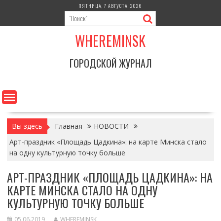
Перейти
ПЯТНИЦА, 7 АВГУСТА, 2026
к
содержимому
WHEREMINSK
ГОРОДСКОЙ ЖУРНАЛ
Вы здесь
Главная
НОВОСТИ
Арт-праздник «Площадь Цадкина»: на карте Минска стало
на одну культурную точку больше
АРТ-ПРАЗДНИК «ПЛОЩАДЬ ЦАДКИНА»: НА
КАРТЕ МИНСКА СТАЛО НА ОДНУ
КУЛЬТУРНУЮ ТОЧКУ БОЛЬШЕ
05.06.2019
WHEREMINSK