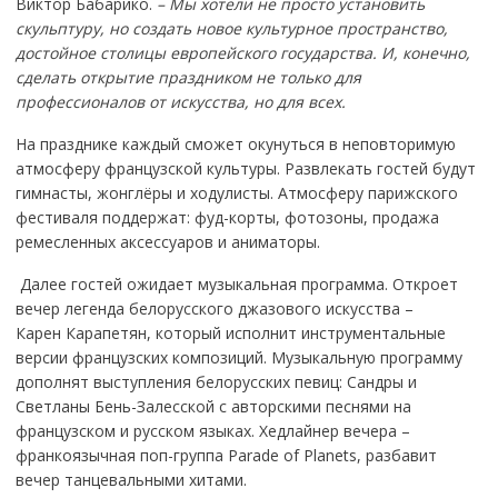
Виктор Бабарико.
– Мы хотели не просто установить
скульптуру, но создать новое культурное пространство,
достойное столицы европейского государства. И, конечно,
сделать открытие праздником не только для
профессионалов от искусства, но для всех.
На празднике каждый сможет окунуться в неповторимую
атмосферу французской культуры. Развлекать гостей будут
гимнасты, жонглёры и ходулисты. Атмосферу парижского
фестиваля поддержат: фуд-корты, фотозоны, продажа
ремесленных аксессуаров и аниматоры.
Далее гостей ожидает музыкальная программа. Откроет
вечер легенда белорусского джазового искусства –
Карен Карапетян, который исполнит инструментальные
версии французских композиций. Музыкальную программу
дополнят выступления белорусских певиц: Сандры и
Светланы Бень-Залесской с авторскими песнями на
французском и русском языках. Хедлайнер вечера –
франкоязычная поп-группа Parade of Planets, разбавит
вечер танцевальными хитами.