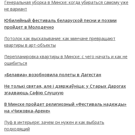
Генеральная уборка в Минске: когда убираться самому уже
не вариант
Юбилейный фестиваль беларуской песни и поэзии
пройдет в Молодечно
Потолок как высказывание: как минчане превращают
квартиры в арт-объекты
Перепланировка квартиры в Минске: с чего начать и как не
ошибиться
«Белавиа» возобновила полеты в Дагестан
Не толькі святая, але і дзяржаўніца: у Старых Дарогах
згадваюць Сафію Слуцкую
В Минске пройдет религиозный «Фестиваль надежды»
на «Чижовка-Арене»
Пуф в интерьере: зачем он нужен и как выбрать
подходящий