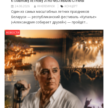
К ГЛАВНОМУ ЛЕТНЕМУ ЭТНО-ФЕСТИВАЛЮ СТРАНЫ
24.06.2026
WHEREMINSK
КОНЦЕРТ
Один из самых масштабных летних праздников
Беларуси — республиканский фестиваль «Купалье»
(«Александрия собирает друзей») — пройдёт...
НОВОСТИ