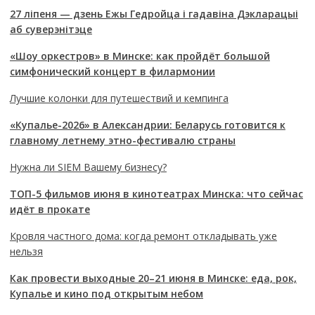
27 ліпеня — дзень Ежы Гедройца і гадавіна Дэкларацыі
аб суверэнітэце
«Шоу оркестров» в Минске: как пройдёт большой
симфонический концерт в филармонии
Лучшие колонки для путешествий и кемпинга
«Купалье-2026» в Александрии: Беларусь готовится к
главному летнему этно-фестивалю страны
Нужна ли SIEM Вашему бизнесу?
ТОП-5 фильмов июня в кинотеатрах Минска: что сейчас
идёт в прокате
Кровля частного дома: когда ремонт откладывать уже
нельзя
Как провести выходные 20–21 июня в Минске: еда, рок,
Купалье и кино под открытым небом