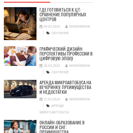
ГДЕ ГОТОВИТЬСЯ К ЦТ:
СРАВНЕНИЕ ПОПУЛЯРНЫХ
ЦЕНТРОВ
09.03.2026
WHEREMINSK
ОБУЧЕНИЕ
ГРАФИЧЕСКИЙ ДИЗАЙН:
ПЕРСПЕКТИВЫ ПРОФЕССИИ В
ЦИФРОВУЮ ЭПОХУ
30.05.2025
WHEREMINSK
ОБУЧЕНИЕ
АРЕНДА МИКРОАВТОБУСА НА
ВЕЧЕРИНКУ: ПРЕИМУЩЕСТВА
И НЕДОСТАТКИ
21.05.2024
WHEREMINSK
АРЕНДА
МИКРОАВТОБУСА
ОНЛАЙН-ОБРАЗОВАНИЕ В
РОССИИ И СНГ:
ПРЕИМУЩЕСТВА