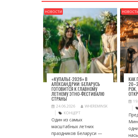
НОВОСТИ
НОВОСТ
«КУПАЛЬЕ-2026» В
КАК
АЛЕКСАНДРИИ: БЕЛАРУСЬ
20–2
ГОТОВИТСЯ К ГЛАВНОМУ
РОК,
ЛЕТНЕМУ ЭТНО-ФЕСТИВАЛЮ
ОТК
СТРАНЫ
19
24.06.2026
WHEREMINSK
КОНЦЕРТ
Пре
Один из самых
Мин
масштабных летних
одн
праздников Беларуси —
нас