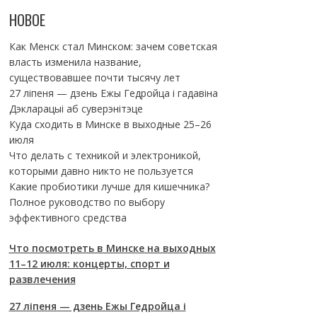
НОВОЕ
Как Менск стал Минском: зачем советская
власть изменила название,
существовавшее почти тысячу лет
27 ліпеня — дзень Ежы Гедройца і гадавіна
Дэкларацыі аб суверэнітэце
Куда сходить в Минске в выходные 25–26
июля
Что делать с техникой и электроникой,
которыми давно никто не пользуется
Какие пробиотики лучше для кишечника?
Полное руководство по выбору
эффективного средства
Что посмотреть в Минске на выходных
11–12 июля: концерты, спорт и
развлечения
27 ліпеня — дзень Ежы Гедройца і