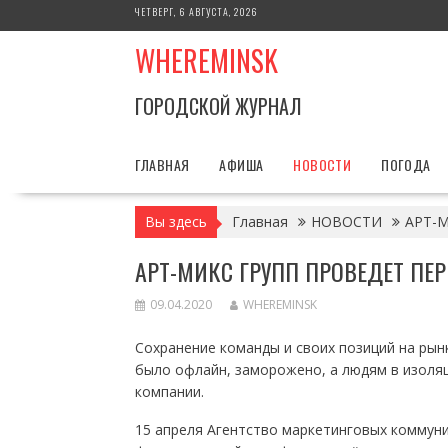
Перейти
ЧЕТВЕРГ, 6 АВГУСТА, 2026
к
WHEREMINSK
содержимому
ГОРОДСКОЙ ЖУРНАЛ
ГЛАВНАЯ
АФИША
НОВОСТИ
ПОГОДА
Вы здесь
Главная
НОВОСТИ
АРТ-
АРТ-МИКС ГРУПП ПРОВЕДЕТ ПЕ
09.04.2020
WHEREMINSK
Сохранение команды и своих позиций на рынк
было офлайн, заморожено, а людям в изоля
компании.
15 апреля Агентство маркетинговых коммуни