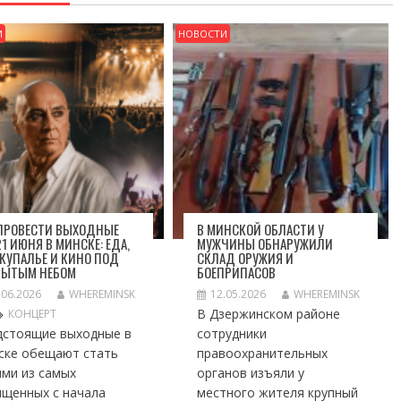
И
НОВОСТИ
 ПРОВЕСТИ ВЫХОДНЫЕ
В МИНСКОЙ ОБЛАСТИ У
1 ИЮНЯ В МИНСКЕ: ЕДА,
МУЖЧИНЫ ОБНАРУЖИЛИ
 КУПАЛЬЕ И КИНО ПОД
СКЛАД ОРУЖИЯ И
РЫТЫМ НЕБОМ
БОЕПРИПАСОВ
.06.2026
WHEREMINSK
12.05.2026
WHEREMINSK
В Дзержинском районе
КОНЦЕРТ
дстоящие выходные в
сотрудники
ске обещают стать
правоохранительных
ими из самых
органов изъяли у
ыщенных с начала
местного жителя крупный