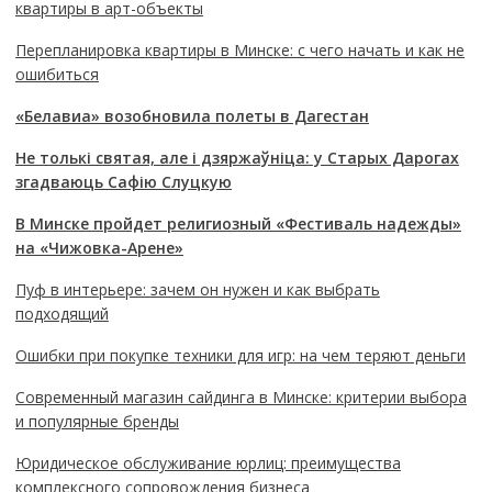
квартиры в арт-объекты
Перепланировка квартиры в Минске: с чего начать и как не
ошибиться
«Белавиа» возобновила полеты в Дагестан
Не толькі святая, але і дзяржаўніца: у Старых Дарогах
згадваюць Сафію Слуцкую
В Минске пройдет религиозный «Фестиваль надежды»
на «Чижовка-Арене»
Пуф в интерьере: зачем он нужен и как выбрать
подходящий
Ошибки при покупке техники для игр: на чем теряют деньги
Современный магазин сайдинга в Минске: критерии выбора
и популярные бренды
Юридическое обслуживание юрлиц: преимущества
комплексного сопровождения бизнеса