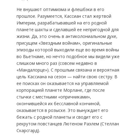
Не внушают оптимизма и флешбэки в его
прошлое. Разумеется, Кассиан стал жертвой
Империи, разрабатывавшей на его родной
планете шахты и сделавшей ее непригодной для
жизни. Да, это очень в антиколониальном духе,
присущем «Звездным войнам», оригинальные
эпизоды которой выходили еще во время войны
во Вьетнаме, но нечто подобное мы видели уже
слишком много раз (совсем недавно в
«Мандалорце»). С прошлым связана и вероятная
цель Кассиана на сезон — найти свою сестру. В
ее поисках он оказывается на управляемой
корпорацией планете Морлане, где после
стычки с местными «опричниками»,
окончившейся их бесславной кончиной,
оказывается в розыске. Это вынуждает его
бежать с родной планеты и сводит его с
рекрутом повстанцев Лютеном Раэлем (Стеллан
Скарсгард).