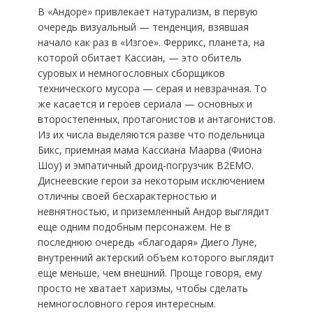
В «Андоре» привлекает натурализм, в первую
очередь визуальный — тенденция, взявшая
начало как раз в «Изгое». Феррикс, планета, на
которой обитает Кассиан, — это обитель
суровых и немногословных сборщиков
технического мусора — серая и невзрачная. То
же касается и героев сериала — основных и
второстепенных, протагонистов и антагонистов.
Из их числа выделяются разве что подельница
Бикс, приемная мама Кассиана Маарва (Фиона
Шоу) и эмпатичный дроид-погрузчик B2EMO.
Диснеевские герои за некоторым исключением
отличны своей бесхарактерностью и
невнятностью, и приземленный Андор выглядит
еще одним подобным персонажем. Не в
последнюю очередь «благодаря» Диего Луне,
внутренний актерский объем которого выглядит
еще меньше, чем внешний. Проще говоря, ему
просто не хватает харизмы, чтобы сделать
немногословного героя интересным.