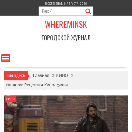
Перейти
ВОСКРЕСЕНЬЕ, 9 АВГУСТА, 2026
к
содержимому
WHEREMINSK
ГОРОДСКОЙ ЖУРНАЛ
Вы здесь
Главная
КИНО
«Андор»: Рецензия Киноафиши
КИНО