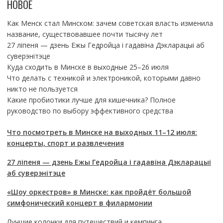
НОВОЕ
Как Менск стал Минском: зачем советская власть изменила
название, существовавшее почти тысячу лет
27 ліпеня — дзень Ежы Гедройца і гадавіна Дэкларацыі аб
суверэнітэце
Куда сходить в Минске в выходные 25–26 июля
Что делать с техникой и электроникой, которыми давно
никто не пользуется
Какие пробиотики лучше для кишечника? Полное
руководство по выбору эффективного средства
Что посмотреть в Минске на выходных 11–12 июля:
концерты, спорт и развлечения
27 ліпеня — дзень Ежы Гедройца і гадавіна Дэкларацыі
аб суверэнітэце
«Шоу оркестров» в Минске: как пройдёт большой
симфонический концерт в филармонии
Лучшие колонки для путешествий и кемпинга