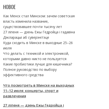
НОВОЕ
Как Менск стал Минском: зачем советская
власть изменила название,
существовавшее почти тысячу лет
27 ліпеня — дзень Ежы Гедройца і гадавіна
Дэкларацыі аб суверэнітэце
Куда сходить в Минске в выходные 25–26
июля
Что делать с техникой и электроникой,
которыми давно никто не пользуется
Какие пробиотики лучше для кишечника?
Полное руководство по выбору
эффективного средства
Что посмотреть в Минске на выходных
11–12 июля: концерты, спорт и
развлечения
27 ліпеня — дзень Ежы Гедройца і