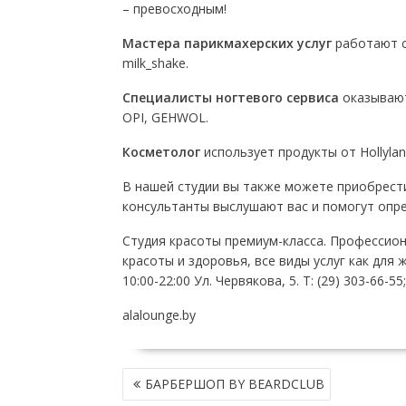
– превосходным!
Мастера парикмахерских услуг
работают с 
milk_shake.
Специалисты ногтевого сервиса
оказывают
OPI, GEHWOL.
Косметолог
использует продукты от Hollylan
В нашей студии вы также можете приобрест
консультанты выслушают вас и помогут опр
Студия красоты премиум-класса. Профессио
красоты и здоровья, все виды услуг как для же
10:00-22:00 Ул. Червякова, 5. Т: (29) 303-66-55;
alalounge.by
НАВИГАЦИЯ
БАРБЕРШОП BY BEARDCLUB
ПО