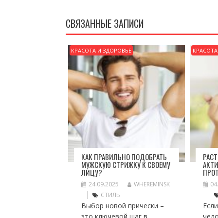
ЗАПИСЯМ
СВЯЗАННЫЕ ЗАПИСИ
КРАСОТА И ЗДОРОВЬЕ
КРАСОТА
КАК ПРАВИЛЬНО ПОДОБРАТЬ
РАС
МУЖСКУЮ СТРИЖКУ К СВОЕМУ
АКТИ
ЛИЦУ?
ПРОТ
24.09.2025
WHEREMINSK
04
СТИЛЬ
Выбор новой прически –
Если
это ключевой шаг в
чело