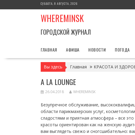
Перейти
СУББОТА, 8 АВГУСТА, 2026
к
WHEREMINSK
содержимому
ГОРОДСКОЙ ЖУРНАЛ
ГЛАВНАЯ
АФИША
НОВОСТИ
ПОГОДА
Вы здесь
Главная
КРАСОТА И ЗДОРО
A LA LOUNGE
26.04.2018
WHEREMINSK
Безупречное обслуживание, высококвалифи
области парикмахерских услуг, косметологии
сладостями и приятная атмосфера – все это 
красоты ориентирован как на женскую аудит
вам выглядеть свежо и сногсшибательно: ва