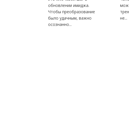
обновлении имиджа.
мож
Чтобы преобразование
трен
было удачным, важно
не...
осознанно...