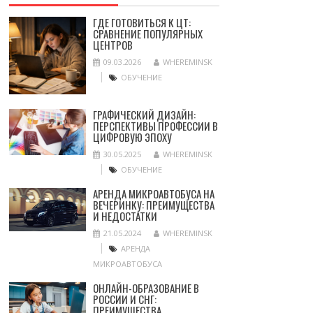
ГДЕ ГОТОВИТЬСЯ К ЦТ:
СРАВНЕНИЕ ПОПУЛЯРНЫХ
ЦЕНТРОВ
09.03.2026
WHEREMINSK
ОБУЧЕНИЕ
ГРАФИЧЕСКИЙ ДИЗАЙН:
ПЕРСПЕКТИВЫ ПРОФЕССИИ В
ЦИФРОВУЮ ЭПОХУ
30.05.2025
WHEREMINSK
ОБУЧЕНИЕ
АРЕНДА МИКРОАВТОБУСА НА
ВЕЧЕРИНКУ: ПРЕИМУЩЕСТВА
И НЕДОСТАТКИ
21.05.2024
WHEREMINSK
АРЕНДА
МИКРОАВТОБУСА
ОНЛАЙН-ОБРАЗОВАНИЕ В
РОССИИ И СНГ:
ПРЕИМУЩЕСТВА