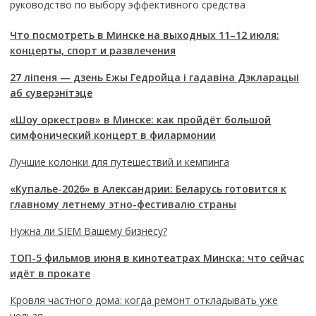
руководство по выбору эффективного средства
Что посмотреть в Минске на выходных 11–12 июля:
концерты, спорт и развлечения
27 ліпеня — дзень Ежы Гедройца і гадавіна Дэкларацыі
аб суверэнітэце
«Шоу оркестров» в Минске: как пройдёт большой
симфонический концерт в филармонии
Лучшие колонки для путешествий и кемпинга
«Купалье-2026» в Александрии: Беларусь готовится к
главному летнему этно-фестивалю страны
Нужна ли SIEM Вашему бизнесу?
ТОП-5 фильмов июня в кинотеатрах Минска: что сейчас
идёт в прокате
Кровля частного дома: когда ремонт откладывать уже
нельзя