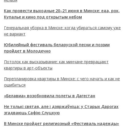
Как провести выходные 20–21 июня в Минске: еда, рок,
Купалье и кино под открытым небом
Генеральная уборка в Минске: когда убираться самому уже
не вариант
Юбилейный фестиваль беларуской песни и поэзии
пройдет в Молодечно
Потолок как высказывание: как минчане превращают
квартиры в арт-объекты
Перепланировка квартиры в Минске: с чего начать и как не
ошибиться
«Белавиа» возобновила полеты в Дагестан
Не толькі святая, але і дзяржаўніца: у Старых Дарогах
згадваюць Сафію Слуцкую
В Минске пройдет религиозный «Фестиваль надежды»