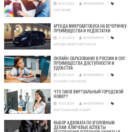
30.05.2025
WHEREMINSK
ОБУЧЕНИЕ
АРЕНДА МИКРОАВТОБУСА НА ВЕЧЕРИНКУ:
ПРЕИМУЩЕСТВА И НЕДОСТАТКИ
21.05.2024
WHEREMINSK
АРЕНДА МИКРОАВТОБУСА
ОНЛАЙН-ОБРАЗОВАНИЕ В РОССИИ И СНГ:
ПРЕИМУЩЕСТВА ДОСТУПНОСТИ И
УДОБСТВА
20.03.2024
WHEREMINSK
ОНЛАЙН-ОБУЧЕНИЕ
ЧТО ТАКОЕ ВИРТУАЛЬНЫЙ ГОРОДСКОЙ
НОМЕР?
18.03.2024
WHEREMINSK
ВИРТУАЛЬНЫЙ НОМЕР
ВЫБОР АДВОКАТА ПО УГОЛОВНЫМ
ДЕЛАМ: КЛЮЧЕВЫЕ АСПЕКТЫ
ОБЕСПЕЧЕНИЯ УСПЕШНОЙ ЗАЩИТЫ В