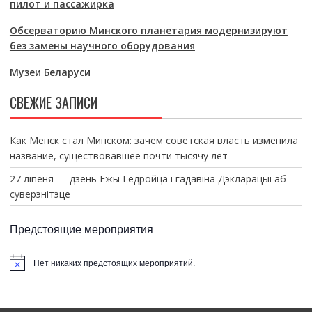
пилот и пассажирка
Обсерваторию Минского планетария модернизируют
без замены научного оборудования
Музеи Беларуси
СВЕЖИЕ ЗАПИСИ
Как Менск стал Минском: зачем советская власть изменила
название, существовавшее почти тысячу лет
27 ліпеня — дзень Ежы Гедройца і гадавіна Дэкларацыі аб
суверэнітэце
Предстоящие мероприятия
Нет никаких предстоящих мероприятий.
З
а
м
е
т