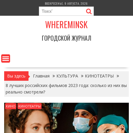
Перейти
ВОСКРЕСЕНЬЕ, 9 АВГУСТА, 2026
к
содержимому
WHEREMINSK
ГОРОДСКОЙ ЖУРНАЛ
Вы здесь
Главная
КУЛЬТУРА
КИНОТЕАТРЫ
8 лучших российских фильмов 2023 года: сколько из них вы
реально смотрели?
КИНО
КИНОТЕАТРЫ