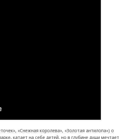
точек», «Снежная королева», «Золотая антилопа») о
рке, катает на себе детей, но в глубине души мечтает