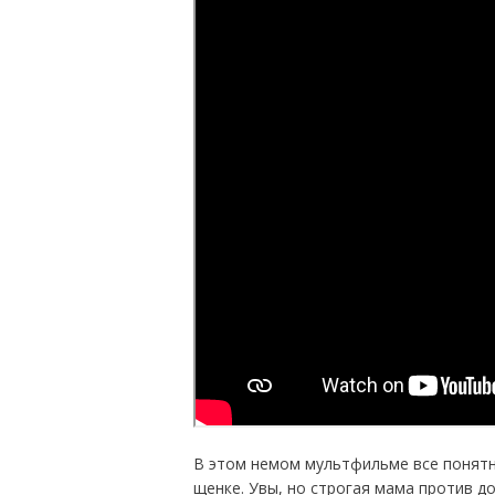
В этом немом мультфильме все понятно
щенке. Увы, но строгая мама против д