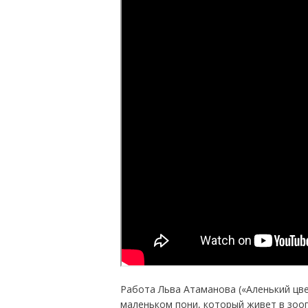
Работа Льва Атаманова («Аленький цве
маленьком пони, который живет в зоопа