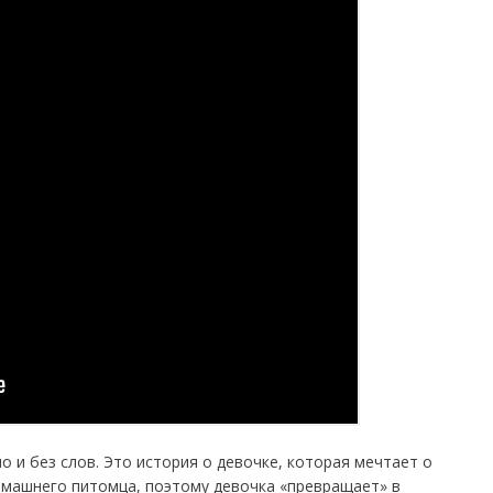
 и без слов. Это история о девочке, которая мечтает о
омашнего питомца, поэтому девочка «превращает» в