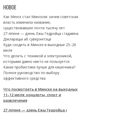
НОВОЕ
Как Менск стал Минском: зачем советская
власть изменила название,
существовавшее почти тысячу лет
27 ліпеня — дзень Ежы Гедройца і гадавіна
Дэкларацыі аб суверэнітэце
Куда сходить в Минске в выходные 25–26
июля
Что делать с техникой и электроникой,
которыми давно никто не пользуется
Какие пробиотики лучше для кишечника?
Полное руководство по выбору
эффективного средства
Что посмотреть в Минске на выходных
11–12 июля: концерты, спорт и
развлечения
27 ліпеня — дзень Ежы Гедройца і