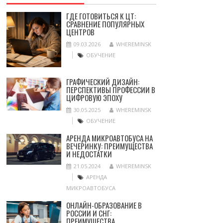
ГДЕ ГОТОВИТЬСЯ К ЦТ:
СРАВНЕНИЕ ПОПУЛЯРНЫХ
ЦЕНТРОВ
09.03.2026
WHEREMINSK
ОБУЧЕНИЕ
ГРАФИЧЕСКИЙ ДИЗАЙН:
ПЕРСПЕКТИВЫ ПРОФЕССИИ В
ЦИФРОВУЮ ЭПОХУ
30.05.2025
WHEREMINSK
ОБУЧЕНИЕ
АРЕНДА МИКРОАВТОБУСА НА
ВЕЧЕРИНКУ: ПРЕИМУЩЕСТВА
И НЕДОСТАТКИ
21.05.2024
WHEREMINSK
АРЕНДА
МИКРОАВТОБУСА
ОНЛАЙН-ОБРАЗОВАНИЕ В
РОССИИ И СНГ:
ПРЕИМУЩЕСТВА