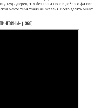
ку. Будь уверен, что без трагичного и доброго финала
ской мечте тебя точно не оставит. Всего десять минут,
ПИНГВИНЫ» (1968)