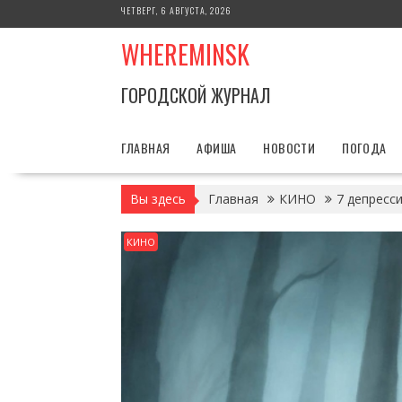
Перейти
ЧЕТВЕРГ, 6 АВГУСТА, 2026
к
WHEREMINSK
содержимому
ГОРОДСКОЙ ЖУРНАЛ
ГЛАВНАЯ
АФИША
НОВОСТИ
ПОГОДА
Вы здесь
Главная
КИНО
7 депресс
КИНО