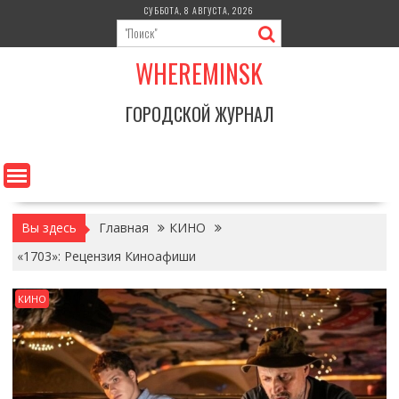
Перейти
СУББОТА, 8 АВГУСТА, 2026
к
содержимому
WHEREMINSK
ГОРОДСКОЙ ЖУРНАЛ
Вы здесь
Главная
КИНО
«1703»: Рецензия Киноафиши
КИНО