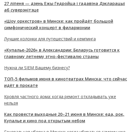
27 ліпеня — дзень Ежы Гедройца і гадавіна Дэкларацыі
аб суверэнітэце
«Шоу оркестров» в Минске: как пройдёт большой
симфонический концерт в филармонии
Лучшие колонки для путешествий и кемпинга
«Купалье-2026» в Александрии: Беларусь готовится к
главному летнему этно-фестивалю страны
Нужна ли SIEM Вашему бизнесу?
ТОП-5 фильмов июня в кинотеатрах Минска: что сейчас
идёт в прокате
Кровля частного дома: когда ремонт откладывать уже
нельзя
Как провести выходные 20–21 июня в Минске: еда, рок,
Купалье и кино под открытым небом
Генеральная уборка в Минске: когда убираться самому уже