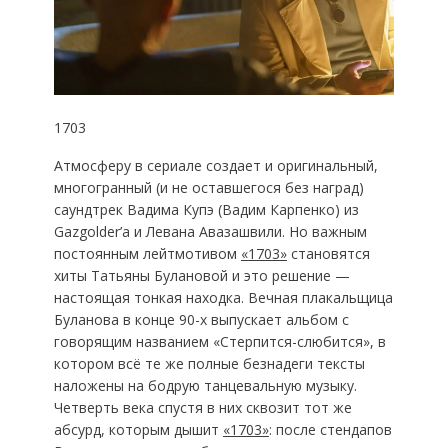
1703
Атмосферу в сериале создает и оригинальный,
многогранный (и не оставшегося без наград)
саундтрек Вадима Купэ (Вадим Карпенко) из
Gazgolder’а и Левана Авазашвили. Но важным
постоянным лейтмотивом
«1703»
становятся
хиты Татьяны Булановой и это решение —
настоящая тонкая находка. Вечная плакальщица
Буланова в конце 90-х выпускает альбом с
говорящим названием «Стерпится-слюбится», в
котором всё те же полные безнадеги тексты
наложены на бодрую танцевальную музыку.
Четверть века спустя в них сквозит тот же
абсурд, которым дышит
«1703»
: после стендапов