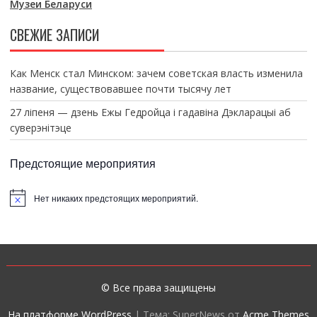
Музеи Беларуси
СВЕЖИЕ ЗАПИСИ
Как Менск стал Минском: зачем советская власть изменила
название, существовавшее почти тысячу лет
27 ліпеня — дзень Ежы Гедройца і гадавіна Дэкларацыі аб
суверэнітэце
Предстоящие мероприятия
Нет никаких предстоящих мероприятий.
З
а
м
е
т
к
а
© Все права защищены
На платформе WordPress
|
Тема: SuperNews от
Acme Themes