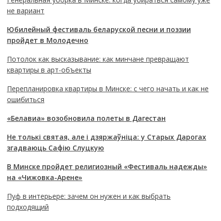
не вариант
Юбилейный фестиваль беларуской песни и поэзии
пройдет в Молодечно
Потолок как высказывание: как минчане превращают
квартиры в арт-объекты
Перепланировка квартиры в Минске: с чего начать и как не
ошибиться
«Белавиа» возобновила полеты в Дагестан
Не толькі святая, але і дзяржаўніца: у Старых Дарогах
згадваюць Сафію Слуцкую
В Минске пройдет религиозный «Фестиваль надежды»
на «Чижовка-Арене»
Пуф в интерьере: зачем он нужен и как выбрать
подходящий