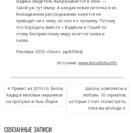
Вадика свидетель выбрасывается в окно —
такой уж тут юмор. А каждая новая ниточка в их
безнадежном расследовании, кажется не
приводит ни к чему, но оно и к лучшему. Потому
что блуждать вместе с Вадиком и Гошей по
этому бесприютному миру хочется снова и
снова.
Реклама. ООО «Окко». JapBI5W4J
Источник:
www.kinoafisha.info
НАВИГАЦИЯ
Привет из 2010-го: Белла
Школа, комплексы и
ПО
Хадид в меховых наушниках
любовь: 10 сериалов,
ЗАПИСЯМ
на прогулке в Нью-Йорке
которые стоит посмотреть,
пока вы молоды
СВЯЗАННЫЕ ЗАПИСИ