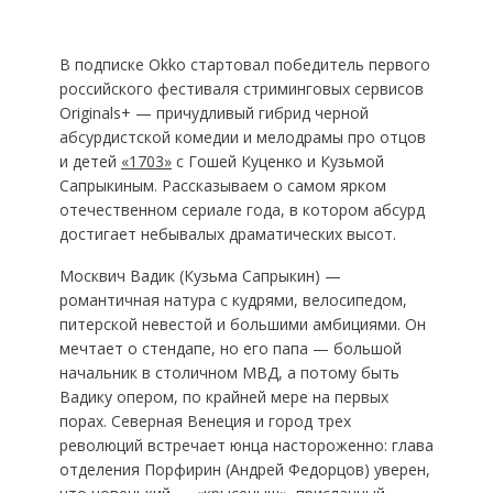
В подписке Okko стартовал победитель первого
российского фестиваля стриминговых сервисов
Originals+ — причудливый гибрид черной
абсурдистской комедии и мелодрамы про отцов
и детей
«1703»
с Гошей Куценко и Кузьмой
Сапрыкиным. Рассказываем о самом ярком
отечественном сериале года, в котором абсурд
достигает небывалых драматических высот.
Москвич Вадик (Кузьма Сапрыкин) —
романтичная натура с кудрями, велосипедом,
питерской невестой и большими амбициями. Он
мечтает о стендапе, но его папа — большой
начальник в столичном МВД, а потому быть
Вадику опером, по крайней мере на первых
порах. Северная Венеция и город трех
революций встречает юнца настороженно: глава
отделения Порфирин (Андрей Федорцов) уверен,