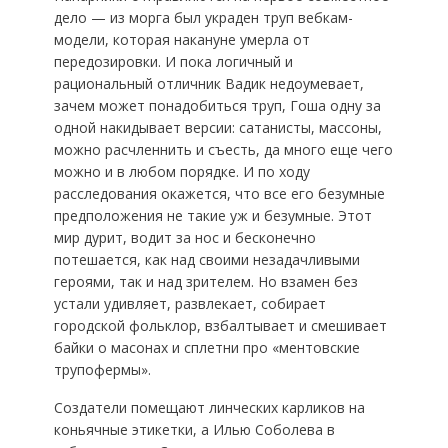
дело — из морга был украден труп вебкам-
модели, которая накануне умерла от
передозировки. И пока логичный и
рациональный отличник Вадик недоумевает,
зачем может понадобиться труп, Гоша одну за
одной накидывает версии: сатанисты, массоны,
можно расчленнить и съесть, да много еще чего
можно и в любом порядке. И по ходу
расследования окажется, что все его безумные
предположения не такие уж и безумные. Этот
мир дурит, водит за нос и бесконечно
потешается, как над своими незадачливыми
героями, так и над зрителем. Но взамен без
устали удивляет, развлекает, собирает
городской фольклор, взбалтывает и смешивает
байки о масонах и сплетни про «ментовские
трупофермы».
Создатели помещают линческих карликов на
коньячные этикетки, а Илью Соболева в