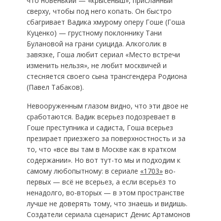
что новенький — «крысеныш», присланный
сверху, чтобы под него копать. Он быстро
сбагривает Вадика хмурому оперу Гоше (Гоша
Куценко) — грустному поклоннику Тани
Булановой на грани суицида. Алкоголик в
завязке, Гоша любит сериал «Место встречи
изменить нельзя», не любит москвичей и
стесняется своего сына трансгендера Родиона
(Павел Табаков).
Невооруженным глазом видно, что эти двое не
сработаются. Вадик всерьез подозревает в
Гоше преступника и садиста, Гоша всерьез
презирает приезжего за поверхностность и за
то, что «все вы там в Москве как в кратком
содержании». Но вот тут-то мы и подходим к
самому любопытному: в сериале
«1703»
во-
первых — всё не всерьез, а если всерьёз то
ненадолго, во-вторых — в этом пространстве
лучше не доверять тому, что знаешь и видишь.
Создатели сериала сценарист Денис Артамонов