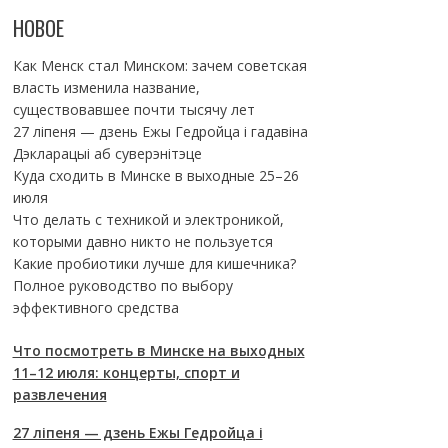
НОВОЕ
Как Менск стал Минском: зачем советская
власть изменила название,
существовавшее почти тысячу лет
27 ліпеня — дзень Ежы Гедройца і гадавіна
Дэкларацыі аб суверэнітэце
Куда сходить в Минске в выходные 25–26
июля
Что делать с техникой и электроникой,
которыми давно никто не пользуется
Какие пробиотики лучше для кишечника?
Полное руководство по выбору
эффективного средства
Что посмотреть в Минске на выходных
11–12 июля: концерты, спорт и
развлечения
27 ліпеня — дзень Ежы Гедройца і