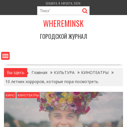
Перейти
СУББОТА, 8 АВГУСТА, 2026
к
содержимому
WHEREMINSK
ГОРОДСКОЙ ЖУРНАЛ
Вы здесь
Главная
КУЛЬТУРА
КИНОТЕАТРЫ
10 летних хорроров, которые пора посмотреть
КИНО
КИНОТЕАТРЫ