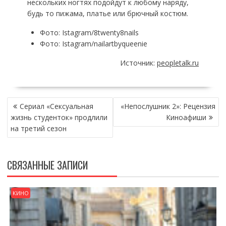
нескольких ногтях подойдут к любому наряду,
будь то пижама, платье или брючный костюм.
Фото: Istagram/8twenty8nails
Фото: Istagram/nailartbyqueenie
Источник:
peopletalk.ru
НАВИГАЦИЯ
Сериал «Сексуальная
«Непослушник 2»: Рецензия
ПО
жизнь студенток» продлили
Киноафиши
ЗАПИСЯМ
на третий сезон
СВЯЗАННЫЕ ЗАПИСИ
КИНО