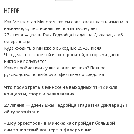
НОВОЕ
Как Менск стал Минском: зачем советская власть изменила
название, существовавшее почти тысячу лет
27 ліпеня — дзень Ежы Гедройца і гадавіна Дэкларацыі аб
суверэнітэце
Куда сходить в Минске в выходные 25–26 июля
Что делать с техникой и электроникой, которыми давно
никто не пользуется
Какие пробиотики лучше для кишечника? Полное
руководство по выбору эффективного средства
Что посмотреть в Минске на выходных 11–12 июля:
концерты, спорт и развлечения
27 ліпеня — дзень Ежы Гедройца і гадавіна Дэкларацыі
аб суверэнітэце
«Шоу оркестров» в Минске: как пройдёт большой
симфонический концерт в филармонии