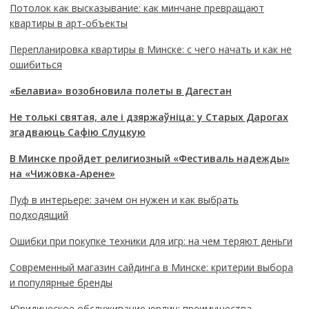
Потолок как высказывание: как минчане превращают
квартиры в арт-объекты
Перепланировка квартиры в Минске: с чего начать и как не
ошибиться
«Белавиа» возобновила полеты в Дагестан
Не толькі святая, але і дзяржаўніца: у Старых Дарогах
згадваюць Сафію Слуцкую
В Минске пройдет религиозный «Фестиваль надежды»
на «Чижовка-Арене»
Пуф в интерьере: зачем он нужен и как выбрать
подходящий
Ошибки при покупке техники для игр: на чем теряют деньги
Современный магазин сайдинга в Минске: критерии выбора
и популярные бренды
Юридическое обслуживание юрлиц: преимущества