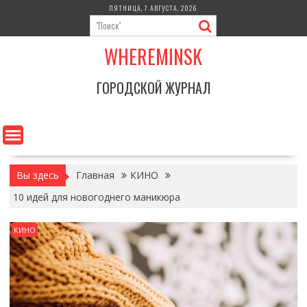
Перейти
ПЯТНИЦА, 7 АВГУСТА, 2026
к
содержимому
WHEREMINSK
ГОРОДСКОЙ ЖУРНАЛ
Вы здесь
Главная
КИНО
10 идей для новогоднего маникюра
КИНО