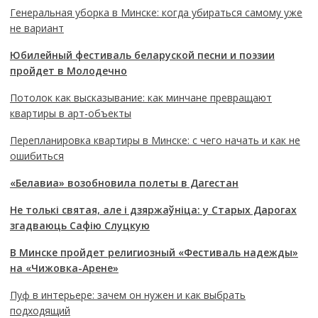
Генеральная уборка в Минске: когда убираться самому уже
не вариант
Юбилейный фестиваль беларуской песни и поэзии
пройдет в Молодечно
Потолок как высказывание: как минчане превращают
квартиры в арт-объекты
Перепланировка квартиры в Минске: с чего начать и как не
ошибиться
«Белавиа» возобновила полеты в Дагестан
Не толькі святая, але і дзяржаўніца: у Старых Дарогах
згадваюць Сафію Слуцкую
В Минске пройдет религиозный «Фестиваль надежды»
на «Чижовка-Арене»
Пуф в интерьере: зачем он нужен и как выбрать
подходящий