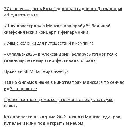
27 ліпеня — дзень Ежы Гедройца і гадавіна Дэкларацыі
аб суверэнітэце
«Шоу оркестров» в Минске: как пройдёт большой
симфонический концерт в филармонии
Лучшие колонки для путешествий и кемпинга
«Купалье-2026» в Александрии: Беларусь готовится к
главному летнему этно-фестивалю страны
Нужна ли SIEM Вашему бизнесу?
ТОП-5 фильмов июня в кинотеатрах Минска: что сейчас
идёт в прокате
Кровля частного дома: когда ремонт откладывать уже
нельзя
Как провести выходные 20–21 июня в Минске: еда, рок,
Купалье и кино под открытым небом