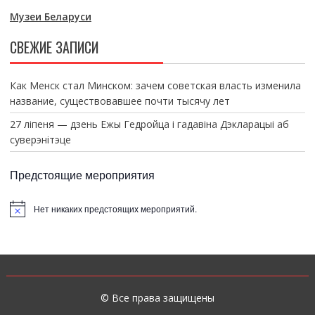
Музеи Беларуси
СВЕЖИЕ ЗАПИСИ
Как Менск стал Минском: зачем советская власть изменила
название, существовавшее почти тысячу лет
27 ліпеня — дзень Ежы Гедройца і гадавіна Дэкларацыі аб
суверэнітэце
Предстоящие мероприятия
Нет никаких предстоящих мероприятий.
З
а
м
е
т
к
а
© Все права защищены