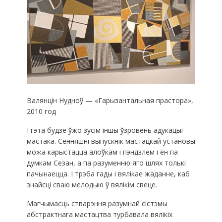
Валянцін Нудноў — «Гарызантальная прастора»,
2010 год
І гэта будзе ўжо зусім іншы ўзровень адукацыі
мастака. Сённяшні выпускнік мастацкай установы
можа карыстацца алоўкам і пэндзлем і ён па
думкам Сезан, а па разуменню яго шлях толькі
пачынаецца. І трэба гады і вялікае жаданне, каб
знайсці сваю мелодыю ў вялікім свеце.
Магчымасць стварэння разумнай сістэмы
абстрактнага мастацтва турбавала вялікіх