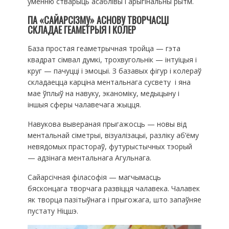
ўменню стварыць асаблівы і арыгінальны рытм.
ПА «САЙАРСІЗМУ» АСНОВУ ТВОРЧАСЦІ
СКЛАДАЕ ГЕАМЕТРЫЯ І КОЛЕР
База простая геаметрычная тройца — гэта
квадрат сімвал думкі, трохвугольнік — інтуіцыя і
круг — пачуцці і эмоцыі. З базавых фігур і колераў
складаецца карціна ментальнага сусвету і яна
мае ўплыў на навуку, эканоміку, медыцыну і
іншыя сферы чалавечага жыцця.
Навукова вывераная прыгажосць — новы від
ментальнай сіметрыі, візуалізацыі, разліку аб’ёму
невядомых прастораў, футурыстычных тэорый
— адзінага ментальнага Агульнага.
Сайарсічная філасофія — магчымасць
бясконцага творчага развіцця чалавека. Чалавек
як творца пазітыўнага і прыгожага, што запаўняе
пустату Ніцшэ.