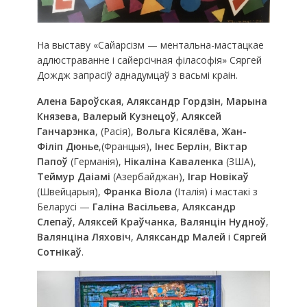
На выставу «Сайарсізм — ментальна-мастацкае
адлюстраванне і сайерсічная філасофія» Сяргей
Дождж запрасіў аднадумцаў з васьмі краін.
Алена Бароўская
,
Аляксандр Гордзін
,
Марына
Князева
,
Валерый Кузнецоў
,
Аляксей
Ганчарэнка
, (Расія),
Вольга Кісялёва
,
Жан-
Філіп Дюнье
,(Францыя),
Інес Берлін
,
Віктар
Папоў
(Германія),
Нікаліна Каваленка
(ЗША),
Теймур Даіамі
(Азербайджан),
Ігар Новікаў
(Швейцарыя),
Франка Віола
(Італія) і мастакі з
Беларусі —
Галіна Васільева
,
Аляксандр
Слепаў
,
Аляксей Краўчанка
,
Валянцін Нудноў
,
Валянціна Ляховіч
,
Аляксандр Малей
і
Сяргей
Сотнікаў
.