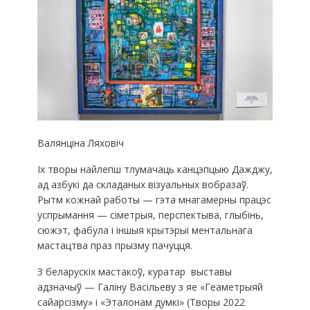
Валянціна Ляховіч
Іх творы найлепш тлумачаць канцэпцыю Дажджу,
ад азбукі да складаных візуальных вобразаў.
Рытм кожнай работы — гэта мнагамерны працэс
успрымання — сіметрыя, перспектыва, глыбінь,
сюжэт, фабула і іншыя крытэрыі ментальнага
мастацтва праз прызму пачуцця.
З беларускіх мастакоў, куратар выставы
адзначыў — Галіну Васільеву з яе «Геаметрыяй
сайарсізму» і «Эталонам думкі» (Творы 2022