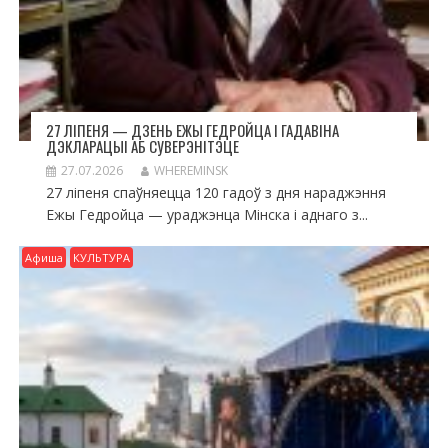
27 ЛІПЕНЯ — ДЗЕНЬ ЕЖЫ ГЕДРОЙЦА І ГАДАВІНА
ДЭКЛАРАЦЫІ АБ СУВЕРЭНІТЭЦЕ
27.07.2026
WHEREMINSK
27 ліпеня спаўняецца 120 гадоў з дня нараджэння
Ежы Гедройца — ураджэнца Мінска і аднаго з...
Афиша
КУЛЬТУРА