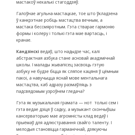
мастакоў некалькі стагоддзяў.
Галоўнае агульна-мастацкае, тое што ўкладзена
ў канкрэтнае робіць мастацтва вечным, а
мастака бессмяротным. Гэта стварае гармонію
формы і колеру і толькі гэта мае вартасць, і
кранае.
Кандзінскі
ведаў, што надыдзе час, калі
абстрактная азбука стане асновай акадэмічнай
школы. І малады жывапісец засвоіць гэтую
азбуку не будзе біцца як сляпое кацяня ў цёмным
пакоі, а навучыцца яснай мове ментальнага
мастацтва, каб адразу размаўляць з
падсвядомым узроўнем гледача?
Гэта як музыкальная грамата — нот толькі сем і
гэта ведае дзіця ў садку, а музыкант скончыўшы
кансерваторыю мае агромністы клад ведаў і
прыёмаў для адлюстравання свайго таленту. І
мелодыя становіцца гарманічнай, дзякуючы