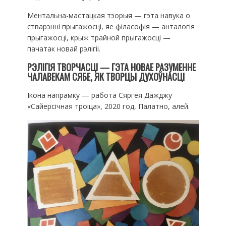
Ментальна-мастацкая тэорыя — гэта навука о
стварэнні прыгажосці, яе філасофія — анталогія
прыгажосці, крыж трайной прыгажосці —
пачатак новай рэлігіі.
РЭЛІГІЯ ТВОРЧАСЦІ — ГЭТА НОВАЕ РАЗУМЕННЕ
ЧАЛАВЕКАМ СЯБЕ, ЯК ТВОРЦЫ ДУХОЎНАСЦІ
Ікона напрамку — работа Сяргея Дажджу
«Сайерсічная троіца», 2020 год, Палатно, алей.