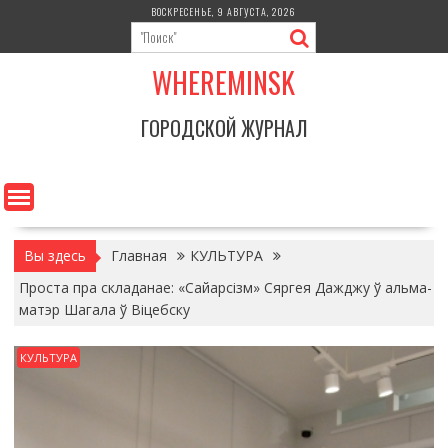
Перейти
ВОСКРЕСЕНЬЕ, 9 АВГУСТА, 2026
к
содержимому
WHEREMINSK
ГОРОДСКОЙ ЖУРНАЛ
Вы здесь
Главная
КУЛЬТУРА
Проста пра складанае: «Сайарсізм» Сяргея Дажджу ў альма-
матэр Шагала ў Віцебску
КУЛЬТУРА