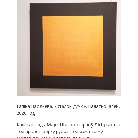
Галіна Васільева. «Эталон думкі». Палатно, алей,
2020 год.
Калісьці сюды
Марк Шагал
запрасіў
Лісіцкага
, а
той прывёз зорку рускага супрэматызму –