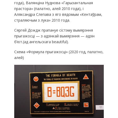
года), Валянціна Нуднова «Гарызантальная
прастора» (палатно, алей 2010 года), і
Аляксандра Слепава з яго вядомым «Кентаўрам,
страляючым з лука» 2010 года.
Сяргей Дождж прапануе сістэму вымярэння
прыгажосці — з адзінкай вымярэння — адзін
б’ют.(ад ангельскага beautiful).
Схема «Формула прыгажосці» (2020 год, палатно,
алей)