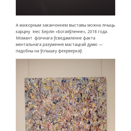
А мажорным заканчэннем выставы можна лічыць
карціну Інес Берлін «Богаяўленне», 2018 года.
Момант фізічнага ўсведамленне факта
ментальнага разумення мастацкай думкі —
падобны на ўспышку феерверкаў.