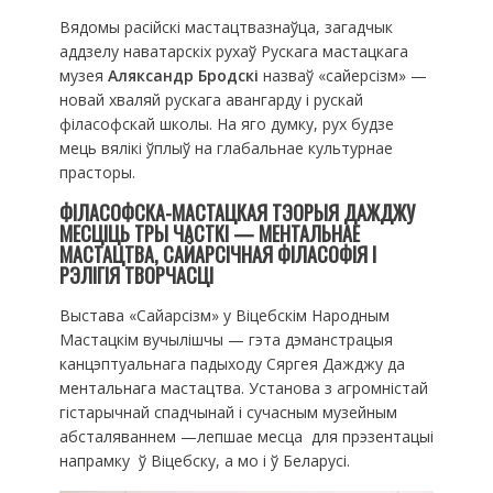
Вядомы расійскі мастацтвазнаўца, загадчык
аддзелу наватарскіх рухаў Рускага мастацкага
музея
Аляксандр Бродскі
назваў «сайерсізм» —
новай хваляй рускага авангарду і рускай
філасофскай школы. На яго думку, рух будзе
мець вялікі ўплыў на глабальнае культурнае
прасторы.
ФІЛАСОФСКА-МАСТАЦКАЯ ТЭОРЫЯ ДАЖДЖУ
МЕСЦІЦЬ ТРЫ ЧАСТКІ — МЕНТАЛЬНАЕ
МАСТАЦТВА, САЙАРСІЧНАЯ ФІЛАСОФІЯ І
РЭЛІГІЯ ТВОРЧАСЦІ
Выстава «Сайарсізм» у Віцебскім Народным
Мастацкім вучылішчы — гэта дэманстрацыя
канцэптуальнага падыходу Сяргея Дажджу да
ментальнага мастацтва. Установа з агромністай
гістарычнай спадчынай і сучасным музейным
абсталяваннем —лепшае месца для прэзентацыі
напрамку ў Віцебску, а мо і ў Беларусі.