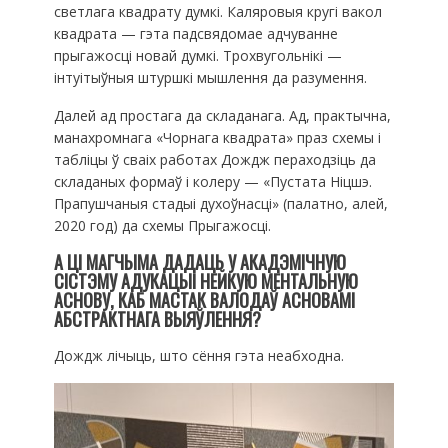
светлага квадрату думкі. Каляровыя кругі вакол
квадрата — гэта падсвядомае адчуванне
прыгажосці новай думкі. Трохвугольнікі —
інтуітыўныя штуршкі мышлення да разумення.
Далей ад простага да складанага. Ад, практычна,
манахромнага «Чорнага квадрата» праз схемы і
табліцы ў сваіх работах Дождж пераходзіць да
складаных формаў і колеру — «Пустата Ніцшэ.
Прапушчаныя стадыі духоўнасці» (палатно, алей,
2020 год) да схемы Прыгажосці.
А ЦІ МАГЧЫМА ДАДАЦЬ У АКАДЭМІЧНУЮ
СІСТЭМУ АДУКАЦЫІ НЕЙКУЮ МЕНТАЛЬНУЮ
АСНОВУ, КАБ МАСТАК ВАЛОДАЎ АСНОВАМІ
АБСТРАКТНАГА ВЫЯЎЛЕННЯ?
Дождж лічыць, што сёння гэта неабходна.