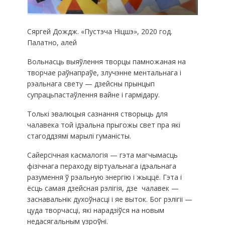
Сяргей Дождж. «Пустэча Ніцшэ», 2020 год.
Палатно, алей
Вольнасць выяўлення творцы памножаная на
творчае раўнапраўе, злучэнне ментальнага і
рэальнага свету — дзейсны прынцып
супрацьпастаўлення вайне і гармідару.
Толькі эвалюцыя сазнання створыць для
чалавека той ідэальна прыгожы свет пра які
стагоддзямі марылі гуманісты.
Сайерсічная касмалогія — гэта магчымасць
фізічнага пераходу віртуальнага ідэальнага
разумення ў рэальную энергію і жыццё. Гэта і
ёсць самая дзейсная рэлігія, дзе чалавек —
заснавальнік духоўнасці і яе выток. Бог рэлігіі —
цуда творчасці, які нарадзіўся на новым
недасягальным узроўні.