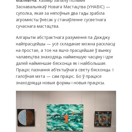
Малевіча
. Казімір запаліў полымя
Заснавальнікаў Новага Мастацтва (УНАВІС) —
суполка, якая за няпоўныя два гады зрабіла
агромністы ўнёсак у станаўленне сусветнага
сучаснага мастацтва.
Алгарытм абстрактнага разумення па Дажджу
найпрасцейшы — усё складанае можна раскласці
на простае, а тое на яшчэ прасцейшае ў выніку
чалавецтва знаходзіць найменшую часціну і ідзе
далей найменшае бясконца як і найбольшае.
Працэс пазнання аб’ектыўнага свету бясконцы. І
галоўная мэта — сам працэс. Бо ў працэсе
знаходзяцца новыя формы і новыя працэсы.