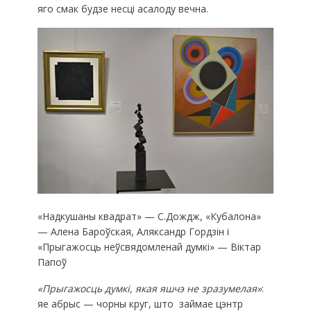
яго смак будзе несці асалоду вечна.
«Надкушаны квадрат» — С.Дождж, «Кубалона»
— Алена Бароўская, Аляксандр Гордзін і
«Прыгажосць неўсвядомленай думкі» — Віктар
Папоў
«Прыгажосць думкі, якая яшчэ не зразумелая»
:
яе абрыс — чорны круг, што займае цэнтр