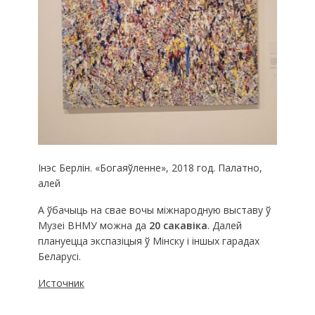
Інэс Берлін. «Богаяўленне», 2018 год. Палатно,
алей
А ўбачыць на свае вочы міжнародную выставу ў
Музеі ВНМУ можна да
20 сакавіка
. Далей
плануецца экспазіцыя ў Мінску і іншых гарадах
Беларусі.
Источник