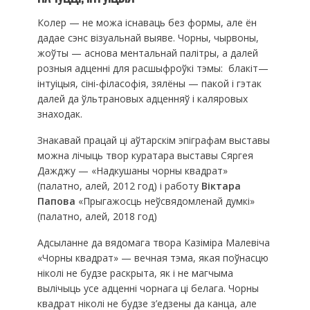
Колер — не можа існаваць без формы, але ён
дадае сэнс візуальнай выяве. Чорны, чырвоны,
жоўты — аснова ментальнай палітры, а далей
розныя адценні для расшыфроўкі тэмы: блакіт—
інтуіцыя, сіні-філасофія, зялёны — пакой і гэтак
далей да ўльтрановых адценняў і каляровых
знаходак.
Знакавай працай ці аўтарскім эпіграфам выставы
можна лічыць твор куратара выставы Сяргея
Дажджу — «Надкушаны чорны квадрат»
(палатно, алей, 2012 год) і работу
Віктара
Папова
«Прыгажосць неўсвядомленай думкі»
(палатно, алей, 2018 год)
Адсыланне да вядомага твора Казіміра Малевіча
«Чорны квадрат» — вечная тэма, якая поўнасцю
ніколі не будзе раскрыта, як і не магчыма
вылічыць усе адценні чорнага ці белага. Чорны
квадрат ніколі не будзе з’едзены да канца, але