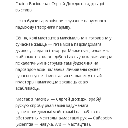
Галіна Васільева і Сяргей Дождж на адкрыцці
выставы
І гэта будзе гарманічнае злучэнне навуковага
падыходу і творчага парыву.
Сёння, калі мастацтва максімальна інтэгравана ў
сучаснае жыццё — гэта мова падсвядомага
дыялогу гледача і творцы. Маркетынг, рэкляма,
лічбавыя тэхналогіі даўно і актыўна карыстаюцца
псіхалагічнымі інструментамі ўздзеяння на
падсвядомасць чалавека. Лічбаваны сусвет —
сучасны сусвет і ментальны чалавек у гэтай
прасторы намагаецца захаваць сваю
асаблівасць.
Мастак з Масквы —
Сяргей Дождж
зрабіў
рускую спробу рэалізацыі задуманага
сусветнавядомымі майстрамі і назваў гэты
абстрактны ментальна-мастацкі рух — Сайарсізм
(Scienntia — навука, Ars — мастацтва).