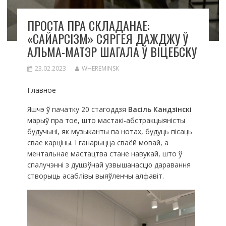
ПРОСТА ПРА СКЛАДАНАЕ:
«САЙАРСІЗМ» СЯРГЕЯ ДАЖДЖУ Ў
АЛЬМА-МАТЭР ШАГАЛА Ў ВІЦЕБСКУ
23.02.2023
WHEREMINSK
Главное
Яшчэ ў пачатку 20 стагоддзя
Васіль Кандзінскі
марыў пра тое, што мастакі-абстракцыяністы
будучыні, як музыканты па нотах, будуць пісаць
свае карціны. І ганарыцца сваёй мовай, а
ментальнае мастацтва стане навукай, што ў
спалучэнні з душэўнай узвышанасцю даравання
створыць асаблівы выяўленчы алфавіт.