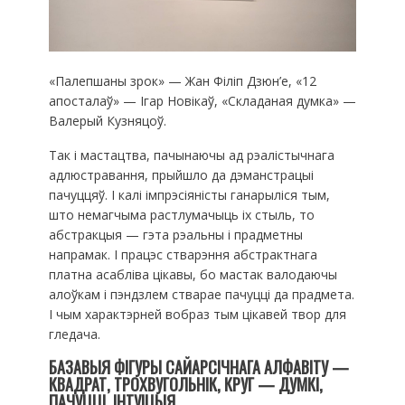
«Палепшаны зрок» — Жан Філіп Дзюн’е, «12
апосталаў» — Ігар Новікаў, «Складаная думка» —
Валерый Кузняцоў.
Так і мастацтва, пачынаючы ад рэалістычнага
адлюстравання, прыйшло да дэманстрацыі
пачуццяў. І калі імпрэсіяністы ганарыліся тым,
што немагчыма растлумачыць іх стыль, то
абстракцыя — гэта рэальны і прадметны
напрамак. І працэс стварэння абстрактнага
платна асабліва цікавы, бо мастак валодаючы
алоўкам і пэндзлем стварае пачуцці да прадмета.
І чым характэрней вобраз тым цікавей твор для
гледача.
БАЗАВЫЯ ФІГУРЫ САЙАРСІЧНАГА АЛФАВІТУ
—
КВАДРАТ, ТРОХВУГОЛЬНІК, КРУГ — ДУМКІ,
ПАЧУЦЦІ, ІНТУІЦЫЯ