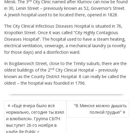
rd
Minsk. The 3
City Clinic named after Klumov can now be found
in 30, Lenin Street – previously known as 52, Governor’s Street.
A Jewish hospital used to be located there, opened in 1828.
The City Clinical Infectious Diseases Hospital is situated in 76,
Kropotkin Street. Once it was called “City Highly Contagious
Diseases Hospital”. The hospital used to have a steam heating,
electrical ventilation, sewerage, a mechanical laundry (a novelty
for those days) and a disinfection ward.
In Bogdanovich Street, close to the Trinity suburb, there are the
nd
oldest buildings of the 2
City Clinical Hospital – previously
known as the County District Hospital. It can really be called the
oldest – the hospital was founded in 1796.
НАВИГАЦИЯ
«Ещё вчера было всё
“В Минске можно дышать
ПО
нормально, сегодня ты взял
полной грудью”
ЗАПИСЯМ
и влюбился». Группа СБПЧ
выступит 26-го ноября в
клубе Re:Public с