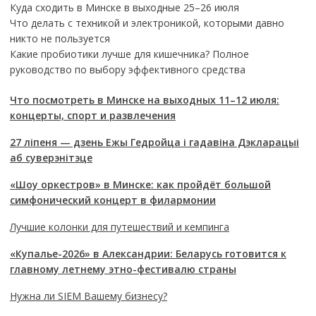
Куда сходить в Минске в выходные 25–26 июля
Что делать с техникой и электроникой, которыми давно
никто не пользуется
Какие пробиотики лучше для кишечника? Полное
руководство по выбору эффективного средства
Что посмотреть в Минске на выходных 11–12 июля:
концерты, спорт и развлечения
27 ліпеня — дзень Ежы Гедройца і гадавіна Дэкларацыі
аб суверэнітэце
«Шоу оркестров» в Минске: как пройдёт большой
симфонический концерт в филармонии
Лучшие колонки для путешествий и кемпинга
«Купалье-2026» в Александрии: Беларусь готовится к
главному летнему этно-фестивалю страны
Нужна ли SIEM Вашему бизнесу?