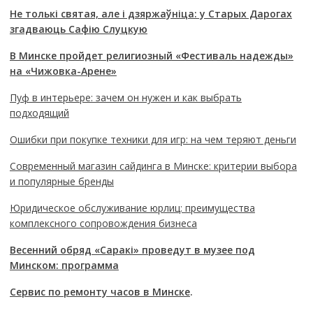
Не толькі святая, але і дзяржаўніца: у Старых Дарогах
згадваюць Сафію Слуцкую
В Минске пройдет религиозный «Фестиваль надежды»
на «Чижовка-Арене»
Пуф в интерьере: зачем он нужен и как выбрать
подходящий
Ошибки при покупке техники для игр: на чем теряют деньги
Современный магазин сайдинга в Минске: критерии выбора
и популярные бренды
Юридическое обслуживание юрлиц: преимущества
комплексного сопровождения бизнеса
Весенний обряд «Саракі» проведут в музее под
Минском: программа
Сервис по ремонту часов в Минске
.