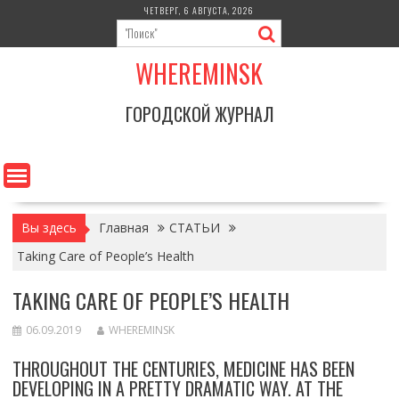
Перейти
ЧЕТВЕРГ, 6 АВГУСТА, 2026
к
содержимому
WHEREMINSK
ГОРОДСКОЙ ЖУРНАЛ
Вы здесь
Главная
СТАТЬИ
Taking Care of People’s Health
TAKING CARE OF PEOPLE’S HEALTH
06.09.2019
WHEREMINSK
THROUGHOUT THE CENTURIES, MEDICINE HAS BEEN
DEVELOPING IN A PRETTY DRAMATIC WAY. AT THE