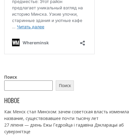
Поиск
Поиск
НОВОЕ
Как Менск стал Минском: зачем советская власть изменила
название, существовавшее почти тысячу лет
27 ліпеня — дзень Ежы Гедройца і гадавіна Дэкларацыі аб
суверэнітэце