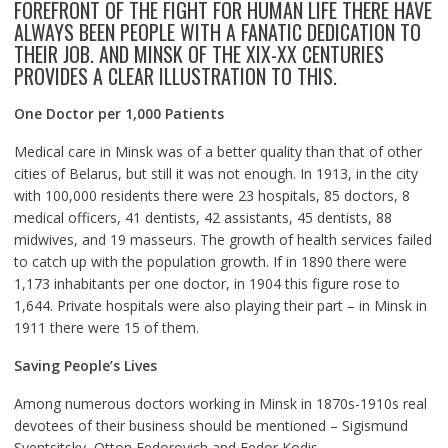
FOREFRONT OF THE FIGHT FOR HUMAN LIFE THERE HAVE
ALWAYS BEEN PEOPLE WITH A FANATIC DEDICATION TO
THEIR JOB. AND MINSK OF THE XIX-XX CENTURIES
PROVIDES A CLEAR ILLUSTRATION TO THIS.
One Doctor per 1,000 Patients
Medical care in Minsk was of a better quality than that of other
cities of Belarus, but still it was not enough. In 1913, in the city
with 100,000 residents there were 23 hospitals, 85 doctors, 8
medical officers, 41 dentists, 42 assistants, 45 dentists, 88
midwives, and 19 masseurs. The growth of health services failed
to catch up with the population growth. If in 1890 there were
1,173 inhabitants per one doctor, in 1904 this figure rose to
1,644. Private hospitals were also playing their part – in Minsk in
1911 there were 15 of them.
Saving People’s Lives
Among numerous doctors working in Minsk in 1870s-1910s real
devotees of their business should be mentioned – Sigismund
Sventsitsky, Otton Fedorovich and Fedor Kodis.