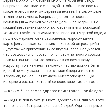
дерева можно приготовить много чего. Запечь рыбу,
например. Смазываете его водой, чтобы шли испарения,
кладете рыбу и на этом дереве запекаете. На самом деле
техник очень много. Например, довольно простая
комбинация — гребешок / картофель / белые грибы. Но
каждый ингредиент можно приготовить в его природной
«стихии». Гребешок сначала засаливается в морской воде, а
после обжаривается на раскаленном морском камне,
картофель запекается в земле, в которой он рос, грибы
будут так же приготовлены со вкусами леса. Получается,
что все довольно просто, но при этом не просто совсем.
Если мы причисляем гастрономию к современному
искусству, то в нем неотъемлемой частью должна быть
идея. Я не могу сказать, что все мои блюда являются
таковыми, но большая их часть имеет определенную
историю и рассказ, который сопровождает их для гостя.
— Каким было самое дорогое приготовленное блюдо?
— Люди не понимают ценность дороговизны. Для меня это
точно не с лобстерами или черной икрой. Один раз прямо