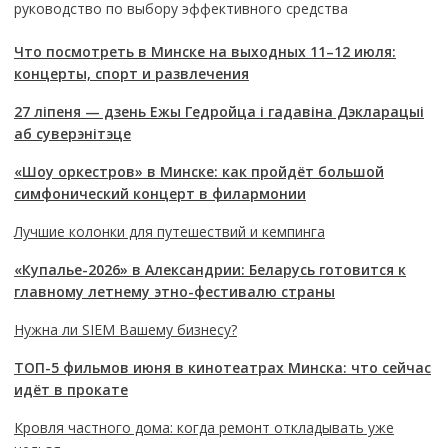
руководство по выбору эффективного средства
Что посмотреть в Минске на выходных 11–12 июля:
концерты, спорт и развлечения
27 ліпеня — дзень Ежы Гедройца і гадавіна Дэкларацыі
аб суверэнітэце
«Шоу оркестров» в Минске: как пройдёт большой
симфонический концерт в филармонии
Лучшие колонки для путешествий и кемпинга
«Купалье-2026» в Александрии: Беларусь готовится к
главному летнему этно-фестивалю страны
Нужна ли SIEM Вашему бизнесу?
ТОП-5 фильмов июня в кинотеатрах Минска: что сейчас
идёт в прокате
Кровля частного дома: когда ремонт откладывать уже