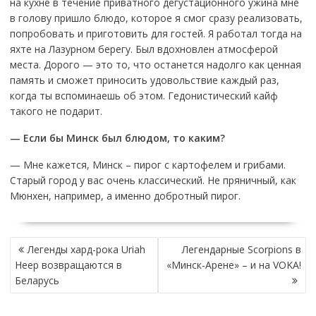
на кухне в течение приватного дегустационного ужина мне
в голову пришло блюдо, которое я смог сразу реализовать,
попробовать и приготовить для гостей. Я работал тогда на
яхте на Лазурном берегу. Был вдохновлен атмосферой
места. Дорого — это то, что останется надолго как ценная
память и сможет приносить удовольствие каждый раз,
когда ты вспоминаешь об этом. Гедонистический кайф
такого не подарит.
— Если бы Минск был блюдом, то каким?
— Мне кажется, Минск – пирог с картофелем и грибами.
Старый город у вас очень классический. Не пряничный, как
Мюнхен, например, а именно добротный пирог.
НАВИГАЦИЯ
Легенды хард-рока Uriah
Легендарные Scorpions в
ПО
Heep возвращаются в
«Минск-Арене» – и на VOKA!
ЗАПИСЯМ
Беларусь