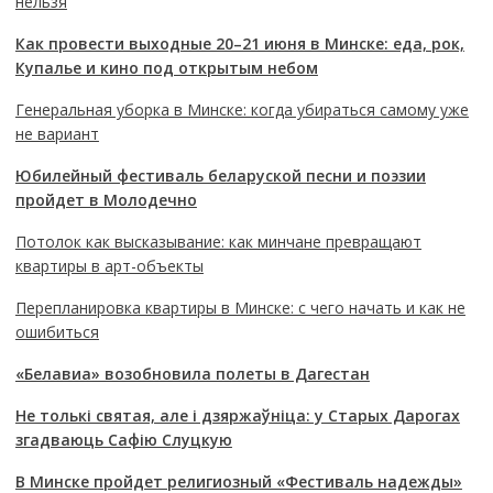
нельзя
Как провести выходные 20–21 июня в Минске: еда, рок,
Купалье и кино под открытым небом
Генеральная уборка в Минске: когда убираться самому уже
не вариант
Юбилейный фестиваль беларуской песни и поэзии
пройдет в Молодечно
Потолок как высказывание: как минчане превращают
квартиры в арт-объекты
Перепланировка квартиры в Минске: с чего начать и как не
ошибиться
«Белавиа» возобновила полеты в Дагестан
Не толькі святая, але і дзяржаўніца: у Старых Дарогах
згадваюць Сафію Слуцкую
В Минске пройдет религиозный «Фестиваль надежды»