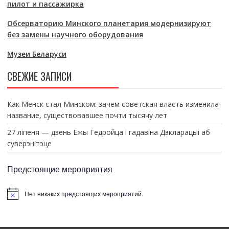
пилот и пассажирка
Обсерваторию Минского планетария модернизируют
без замены научного оборудования
Музеи Беларуси
СВЕЖИЕ ЗАПИСИ
Как Менск стал Минском: зачем советская власть изменила
название, существовавшее почти тысячу лет
27 ліпеня — дзень Ежы Гедройца і гадавіна Дэкларацыі аб
суверэнітэце
Предстоящие мероприятия
Нет никаких предстоящих мероприятий.
З
а
м
е