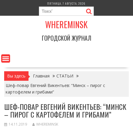
Перейти
ПЯТНИЦА, 7 АВГУСТА, 2026
к
содержимому
WHEREMINSK
ГОРОДСКОЙ ЖУРНАЛ
Вы здесь
Главная
СТАТЬИ
Шеф-повар Евгений Викентьев: “Минск – пирог с
картофелем и грибами”
ШЕФ-ПОВАР ЕВГЕНИЙ ВИКЕНТЬЕВ: “МИНСК
– ПИРОГ С КАРТОФЕЛЕМ И ГРИБАМИ”
14.11.2019
WHEREMINSK