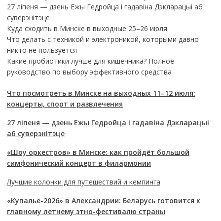
27 ліпеня — дзень Ежы Гедройца і гадавіна Дэкларацыі аб
суверэнітэце
Куда сходить в Минске в выходные 25–26 июля
Что делать с техникой и электроникой, которыми давно
никто не пользуется
Какие пробиотики лучше для кишечника? Полное
руководство по выбору эффективного средства
Что посмотреть в Минске на выходных 11–12 июля:
концерты, спорт и развлечения
27 ліпеня — дзень Ежы Гедройца і гадавіна Дэкларацыі
аб суверэнітэце
«Шоу оркестров» в Минске: как пройдёт большой
симфонический концерт в филармонии
Лучшие колонки для путешествий и кемпинга
«Купалье-2026» в Александрии: Беларусь готовится к
главному летнему этно-фестивалю страны