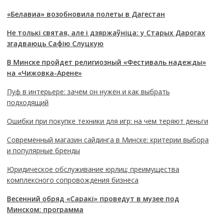
«Белавиа» возобновила полеты в Дагестан
Не толькі святая, але і дзяржаўніца: у Старых Дарогах
згадваюць Сафію Слуцкую
В Минске пройдет религиозный «Фестиваль надежды»
на «Чижовка-Арене»
Пуф в интерьере: зачем он нужен и как выбрать
подходящий
Ошибки при покупке техники для игр: на чем теряют деньги
Современный магазин сайдинга в Минске: критерии выбора
и популярные бренды
Юридическое обслуживание юрлиц: преимущества
комплексного сопровождения бизнеса
Весенний обряд «Саракі» проведут в музее под
Минском: программа