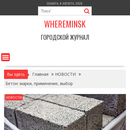
Перейти
СУББОТА, 8 АВГУСТА, 2026
к
содержимому
WHEREMINSK
ГОРОДСКОЙ ЖУРНАЛ
Вы здесь
Главная
НОВОСТИ
Бетон: марки, применение, выбор
НОВОСТИ